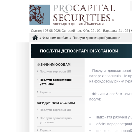
Сьогодні 07.08.2026 Світовий час: Київ: 22 : 02 | Варшава: 21 : 02 | Н
»
»
Фізичним особам
Послуги депозитарної установи
ПОСЛУГИ ДЕПОЗИТАРНОЇ УСТАНОВИ
ФІЗИЧНИМ ОСОБАМ
Послуги депозитарно
Послуги торговця ЦП
паперах
власників. Це п
Послуги депозитарної
на фондовому ринку Укра
установи
Тарифи
Фізичним особам ком
послуг:
ЮРИДИЧНИМ ОСОБАМ
Послуги торговця ЦП
відкриття рахунків у
Послуги депозитарної
установи
облік і перереєстраці
Тарифи
проведення операцій,