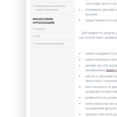
«поставка проти пла
Проведення загальних
отримання доходів з
зборів акціонерів
рахунки;
ФІНАНСОВИМ
представлення інтер
ОРГАНІЗАЦІЯМ
Банкам
Для відкриття рахунку 
КУА
наступний пакет документ
Страховим компаніям
заява на відкриття р
анкета рахунку в ці
договір про обслугов
примірниках)
Завант
картка зі зразками п
присутності спеціалі
копії паспорта та ід
засвідчені особистим
довіреність на уповн
копія свідоцтва про 
працівником депозита
оригінал або копія д