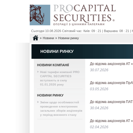
Сьогодні 10.08.2026 Світовий час: Київ: 09 : 21 | Варшава: 08 : 21 | Н
»
»
Новини
Новини ринку
НОВИНИ РИНКУ
До відома акціонерів АТ
НОВИНИ КОМПАНІЇ
30.07.2026
Нові тарифи компанії PRO
CAPITAL SECURITIES
вступають в силу
До відома акціонерів Пр
01.01.2026 року
03.05.2026
НОВИНИ РИНКУ
До відома акціонерів 
Зміни щодо особливостей
проведення електронних
30.04.2026
загальних зборів акціонерів
у період воєнного стану
До відома акціонерів А
02.04.2026