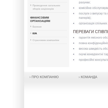
рахунки;
Проведення загальних
комісійне обслуговув
зборів акціонерів
послуги з випуску та 
ФІНАНСОВИМ
паперів);
ОРГАНІЗАЦІЯМ
організація спільних 
Банкам
ПЕРЕВАГИ СПІВПР
КУА
гарантія якісного об
Страховим компаніям
повна конфіденційніс
висока швидкість обс
гнучкі конкурентні т
професійні консульта
ПРО КОМПАНІЮ
КОМАНДА