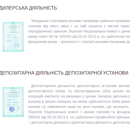
ДИЛЕРСЬКА ДІЯЛЬНІСТЬ
Укладання торговцем цінними паперами цивільно-правових
паперів від свого імені і за свій рахунок з метою переп
передбачених законом. Ліцензія Національної комісії з цінн
ринку, серія АЕ № 185450 від 20.02.2013 р. на здійснення пр
фондовому ринку – діяльності з торгівлі цінними паперами (д
ДЕПОЗИТАРНА ДІЯЛЬНІСТЬ ДЕПОЗИТАРНОЇ УСТАНОВИ
Депозитарною діяльністю депозитарної установи визнає
депозитарного обліку та обслуговування обігу цінних па
операцій емітента на рахунках у цінних паперах депоненті
рахунку в цінних паперах, на якому здійснюється облік цінни
папери та обмеження прав на цінні папери, що належать 
Ліцензія Національної комісії з цінних паперів та фондо
286581 від 08.10.2013 р. на здійснення професійної діяльн
– депозитарна діяльність (депозитарна діяльність депозитар