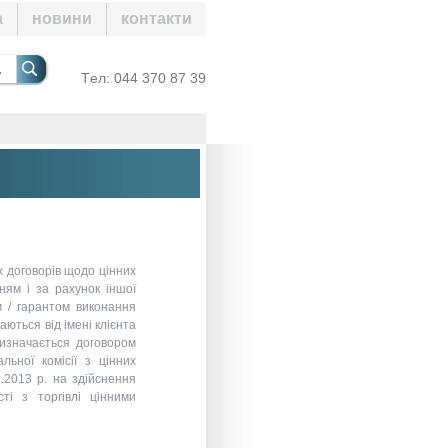
а
новини
контакти
s.pro-capital
Tел:
044 370 87 39
 договорів щодо цінних
нням і за рахунок іншої
 / гарантом виконання
ються від імені клієнта
 визначається договором
льної комісії з цінних
.2013 р. на здійснення
ті з торгівлі цінними