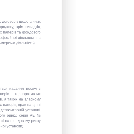
 договорів щодо цінних
родажу, крім випадків,
их паперів та фондового
офесійної діяльності на
илерська діяльність).
ться надання послуг з
перів і корпоративних
в, а також на власному
х паперів, прав на цінні
депозитарній установі.
вого ринку, серія АЕ №
ості на фондовому ринку
ної установи).