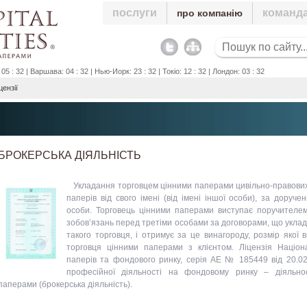
послуги
команд
про компанію
5 : 32 | Варшава: 04 : 32 | Нью-Йорк: 23 : 32 | Токіо: 12 : 32 | Лондон: 03 : 32
цензії
БРОКЕРСЬКА ДІЯЛЬНІСТЬ
Укладання торговцем цінними паперами цивільно-правових
паперів від свого імені (від імені іншої особи), за доруче
особи. Торговець цінними паперами виступає поручителем
зобов’язань перед третіми особами за договорами, що уклада
такого торговця, і отримує за це винагороду, розмір якої
торговця цінними паперами з клієнтом. Ліцензія Націона
паперів та фондового ринку, серія АЕ № 185449 від 20.02
професійної діяльності на фондовому ринку – діяльнос
паперами (брокерська діяльність).